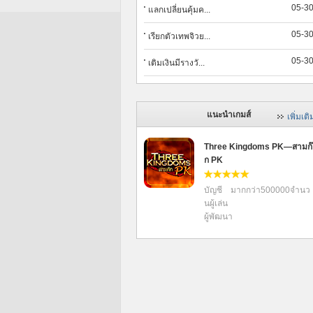
05-3
แลกเปลี่ยนคุ้มค...
05-3
เรียกตัวเทพจิวย...
05-3
เติมเงินมีรางวั...
แนะนำเกมส์
เพิ่มเติ
Three Kingdoms PK—สามก๊
ก PK
บัญชี มากกว่า500000จำนว
นผู้เล่น
ผู้พัฒนา