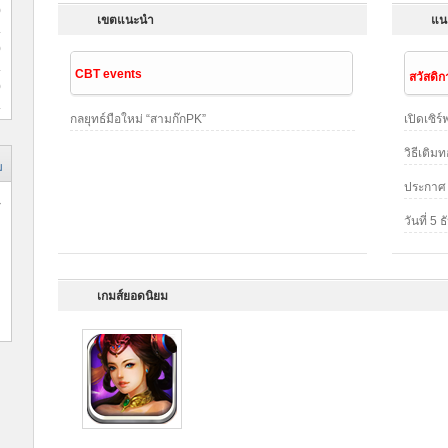
0
เขตแนะนำ
แน
0
CBT events
สวัสดิ
0
กลยุทธ์มือใหม่ “สามก๊กPK”
เปิดเซิร์
วิธีเติ
ม
วันที่ 
เกมส์ยอดนิยม