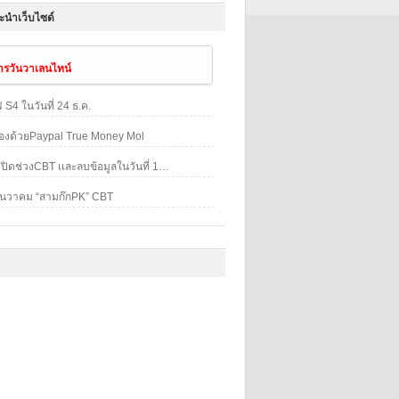
ะนำเว็บไซด์
การวันวาเลนไทน์
ฟ S4 ในวันที่ 24 ธ.ค.
มทองด้วยPaypal True Money Mol
ประกาศ ปิดช่วงCBT เเละลบข้อมูลในวันที่ 15ธ.ค. เวลา14:00น.
5 ธันวาคม “สามก๊กPK” CBT