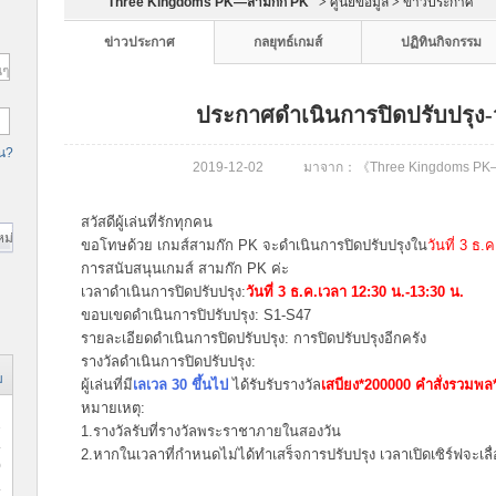
Three Kingdoms PK—สามก๊ก PK
>
ศูนย์ข้อมูล
>
ข่าวประกาศ
ข่าวประกาศ
กลยุทธ์เกมส์
ปฏิทินกิจกรรม
นๆ
ประกาศดำเนินการปิดปรับปรุง-วัน
าน?
2019-12-02 มาจาก：《Three Kingdoms PK—สา
สวัสดีผู้เล่นที่รักทุกคน
ม่
ขอโทษด้วย เกมส์สามก๊ก PK จะดำเนินการปิดปรับปรุงใน
วันที่ 3 ธ
การสนับสนุนเกมส์ สามก๊ก PK ค่ะ
เวลาดำเนินการปิดปรับปรุง:
วันที่ 3 ธ.ค.เวลา 12:30 น.-13:30 น.
ขอบเขดดำเนินการปิปรับปรุง: S1-S47
รายละเอียดดำเนินการปิดปรับปรุง: การปิดปรับปรุงอีกครัง
รางวัลดำเนินการปิดปรับปรุง:
ม
ผู้เล่นที่มี
เลเวล 30 ขึ้นไป
ได้รับรับรางวัล
เสบียง*200000 คำสั่งรวมพล
หมายเหตุ:
2
1.รางวัลรับที่รางวัลพระราชาภายในสองวัน
2.หากในเวลาที่กำหนดไม่ได้ทำเสร็จการปรับปรุง เวลาเปิดเซิร์ฟจะเล
0